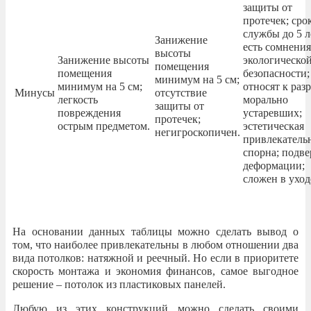
защиты от
протечек; сро
службы до 5 л
Занижение
есть сомнения
высоты
Занижение высоты
экологическо
помещения
помещения
безопасности;
минимум на 5 см;
минимум на 5 см;
относят к раз
Минусы
отсутствие
легкость
морально
защиты от
повреждения
устаревших;
протечек;
острым предметом.
эстетическая
негигроскопичен.
привлекатель
спорна; подв
деформации;
сложен в уход
На основании данных таблицы можно сделать вывод о
том, что наиболее привлекательны в любом отношении два
вида потолков: натяжной и реечный. Но если в приоритете
скорость монтажа и экономия финансов, самое выгодное
решение – потолок из пластиковых панелей.
Любую из этих конструкций можно сделать своими