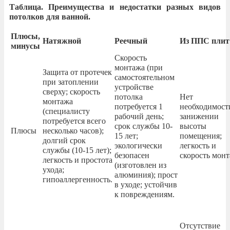
Таблица. Преимущества и недостатки разных видов
потолков для ванной.
Плюсы,
Натяжной
Реечный
Из ППС плит
минусы
Скорость
монтажа (при
Защита от протечек
самостоятельном
при затоплении
устройстве
сверху; скорость
потолка
Нет
монтажа
потребуется 1
необходимост
(специалисту
рабочий день;
занижении
потребуется всего
срок службы 10-
высоты
Плюсы
несколько часов);
15 лет;
помещения;
долгий срок
экологически
легкость и
службы (10-15 лет);
безопасен
скорость монт
легкость и простота
(изготовлен из
ухода;
алюминия); прост
гипоаллергенность.
в уходе; устойчив
к повреждениям.
Отсутствие