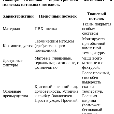
тканевых натяжных потолков.
Тканевый
Характеристики
Пленочный потолок
потолок
Ткань, покрытая
Материал
ПВХ пленка
особым
составом
Монтируется
Термическим методом
при обычной
Как монтируется
(требуется нагрев
комнатной
помещения).
температуре.
Матовые, глянцевые,
Чаще всего
Доступные
зеркальные, сатиновые, с
матовые и с
фактуры
фотопечатью.
фактурой.
Более прочный,
способен
выдержать
Красивый внешний вид,
скачки
Основные
долговечность. Устойчив
температур.
преимущества
к грибку. Экологичен.
Большая
Прост в уходе. Прочный.
ширина
(возможен
бесшовный