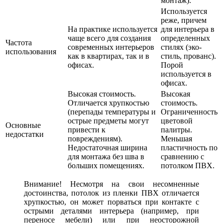
монтаж).
Используется
реже, причем
На практике используется
для интерьера в
чаще всего для создания
определенных
Частота
современных интерьеров
стилях (эко-
использования
как в квартирах, так и в
стиль, прованс).
офисах.
Порой
используется в
офисах.
Высокая стоимость.
Высокая
Отличается хрупкостью
стоимость.
(перепады температуры и
Ограниченность
острые предметы могут
цветовой
Основные
привести к
палитры.
недостатки
повреждениям).
Меньшая
Недостаточная ширина
пластичность по
для монтажа без шва в
сравнению с
больших помещениях.
потолком ПВХ.
Внимание! Несмотря на свои несомненные
достоинства, потолок из пленки ПВХ отличается
хрупкостью, он может порваться при контакте с
острыми деталями интерьера (например, при
переносе мебели) или при неосторожной