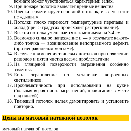
комнате может чувствоваться характерный запах.
При пожаре полотно выделяет вредные вещества.
Пленка герметизирует основной потолок, из-за чего тот
не «дышит».
Потолки плохо переносят температурные перепады и
холод (при -5 градусах происходит растрескивание).
Высота потолка уменьшается как минимум на 3-4 см.
Возможно сильное напряжение и — в результате какого-
либо толчка — возникновение непоправимого дефекта
(при неправильном монтаже).
В случае применения тканевых потолков при появлении
разводов и пятен чистка весьма проблематична.
На глянцевой поверхности загрязнения особенно
заметны.
Есть ограничение по установке встроенных
светильников.
Проблематичность при использовании на кухне
(большая вероятность загрязнений, провисание в месте
над плитой).
Тканевый потолок нельзя демонтировать и установить
повторно.
Цены на матовый натяжной потолок
матовый натяжной потолок