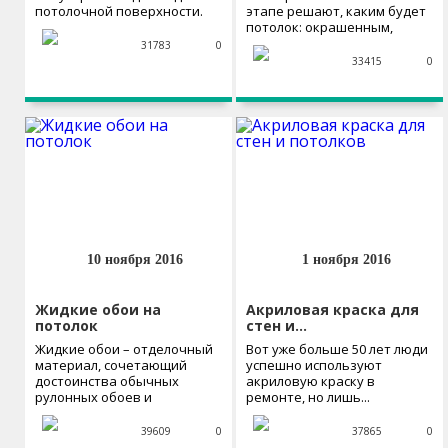
потолочной поверхности.
этапе решают, каким будет
Такой известностью...
потолок: окрашенным,
побеленным,...
31783
0
33415
0
10 ноября 2016
1 ноября 2016
Жидкие обои на
Акриловая краска для
потолок
стен и…
Жидкие обои – отделочный
Вот уже больше 50 лет люди
материал, сочетающий
успешно используют
достоинства обычных
акриловую краску в
рулонных обоев и
ремонте, но лишь...
штукатурки. С помощью...
39609
0
37865
0