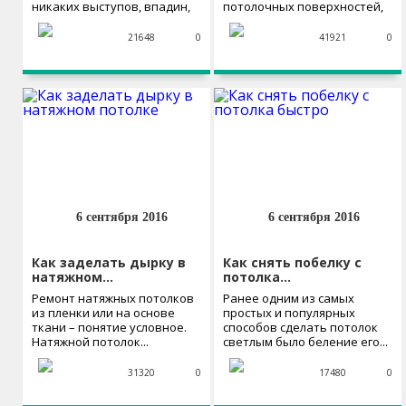
никаких выступов, впадин,
потолочных поверхностей,
трещин или...
по-прежнему актуальны.
Это самые простые...
21648
0
41921
0
6 сентября 2016
6 сентября 2016
Как заделать дырку в
Как снять побелку с
натяжном…
потолка…
Ремонт натяжных потолков
Ранее одним из самых
из пленки или на основе
простых и популярных
ткани – понятие условное.
способов сделать потолок
Натяжной потолок...
светлым было беление его...
31320
0
17480
0