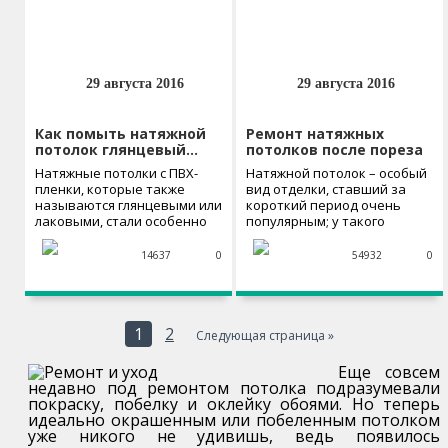
29 августа 2016
29 августа 2016
Как помыть натяжной
Ремонт натяжных
потолок глянцевый…
потолков после пореза
Натяжные потолки с ПВХ-
Натяжной потолок – особый
пленки, которые также
вид отделки, ставший за
называются глянцевыми или
короткий период очень
лаковыми, стали особенно
популярным; у такого
актуальными благодаря...
полотна...
14637
0
54932
0
1
2
Следующая страница
»
Еще совсем
недавно под ремонтом потолка подразумевали
покраску, побелку и оклейку обоями. Но теперь
идеально окрашенным или побеленным потолком
уже никого не удивишь, ведь появилось