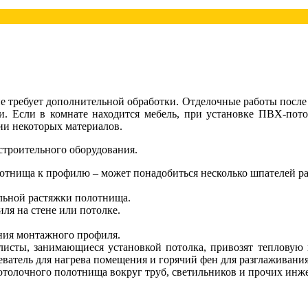
 не требует дополнительной обработки. Отделочные работы после 
и. Если в комнате находится мебель, при установке ПВХ-потол
нии некоторых материалов.
строительного оборудования.
отнища к профилю – может понадобиться несколько шпателей р
льной растяжки полотнища.
ля на стене или потолке.
ения монтажного профиля.
алисты, занимающиеся установкой потолка, привозят тепловую
ватель для нагрева помещения и горячий фен для разглаживания
толочного полотнища вокруг труб, светильников и прочих ин