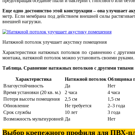
предотвращая оседание пыли и бактерий с гипсового или бетон
Еще одно достоинство этой конструкции – она улучшает а
метр. Если мембрана под действием внешней силы растягивает
внешней нагрузки.
Натяжной потолок улучшает акустику помещения
Характеристики натяжных потолков по сравнению с другими 
монтажа, натяжной потолок можно установить своими руками.
Таблица. Сравнение натяжных потолков с другими типами
Характеристика
Натяжной потолок
Облицовка 
Влагоустойчивость
Да
Нет
Время установки (20 кв. м.)
2 часа
4 часа
Потеря высоты помещения
2,5 см
1,5 см
Обновление
Не требуется
2–3 года
Срок службы
10 лет
3 года
Возможность мультиуровней
Да
Нет
Выбор крепежного профиля для ПВХ-п