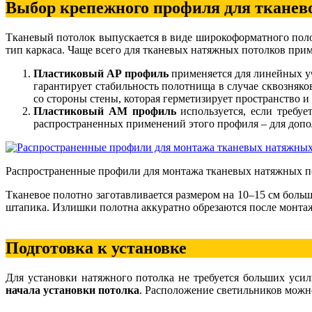
Выбор крепежного профиля для тканев
Тканевый потолок выпускается в виде широкоформатного поло
тип каркаса. Чаще всего для тканевых натяжных потолков при
Пластиковый АР профиль
применяется для линейных уч
гарантирует стабильность полотнища в случае сквозняк
со стороны стены, которая герметизирует пространство и
Пластиковый АМ профиль
используется, если требуе
распространенных применений этого профиля – для допо
Распространенные профили для монтажа тканевых натяжных п
Тканевое полотно заготавливается размером на 10–15 см бол
штапика. Излишки полотна аккуратно обрезаются после монта
Подготовка к установке
Для установки натяжного потолка не требуется больших уси
начала установки потолка
. Расположение светильников можн