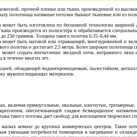
ковесной, прочной пленки или ткани, произведенной из высоко
риалу полотнища натяжные потолки бывают тканевые или из по
и может быть изготовлена по бесшовной технологии шириной д
Ткань производится из полиэстера и обрабатывается специаль
до 250 граммов. Толщина такого полотна 0,35–0,44 мм.
а может быть матовой или отражающей, многоуровневой и вкл
ого полотна и достигает 2,5 метра. Более широкие полотнища с
й может создать впечатление звездной ночи, витражного окна
 в течение многих лет.
укцией, обладающей водонепроницаемым, пылестойким, антиалле
вку звукопоглощающих материалов.
х, включая прямоугольные, овальные, изогнутые, трехмерные.
епления, обеспечивающей гладкое безморщинное натяжение
ажа такого потолка дает свободу для воплощения творческих сп
 жилых комнат до крупных коммерческих центров. Такие пот
мым уменьшая потребности помещения в нагревание и охлажде