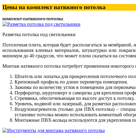
Цены на комплект натяжного потолка
комплект натяжного потолка
Разметка потолка под светильники
Потолочная плита, которая будет располагаться за мембраной,
использования клеевых материалов, штукатурки или покраск
минимум до 40 градусов, что может плохо сказаться на состоя
Монтаж натяжного потолка потребует применения некоторого 
Шпатель или лопатка для прикрепления потолочного пол
Крепежный профиль по длине периметра помещения.
Зажимы по количеству углов в помещении для первонача
Перфоратор, шуруповерт и саморезы для крепления профи
Стремянка, обеспечивающая по высоте доступ к потолку.
Уровень, водяной или лазерный, для разметки располож
Воздухонагреватель (только для ПВХ-потолка) – специ
установке потолка можно использовать комнатный обогре
Монтажные ПВХ-кольца используются для укрепления по