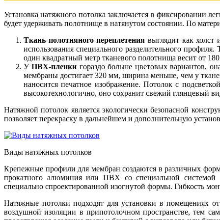
Установка натяжного потолка заключается в фиксировании лег
будет удерживать полотнище в натянутом состоянии. По мате
Ткань полотняного переплетения
выглядит как холст 
использования специального разделительного профиля. 
один квадратный метр тканевого полотнища весит от 180 
У
ПВХ-пленки
гораздо больше цветовых вариантов, он
мембраны достигает 320 мм, ширина меньше, чем у тканев
наносится печатное изображение. Потолок с подсветко
высокотехнологично, оно сохранит свежий глянцевый вид
Натяжной потолок является экологически безопасной констр
позволяет перекраску в дальнейшем и дополнительную устано
Виды натяжных потолков
Крепежные профили для мембран создаются в различных форма
прокатного алюминия или ПВХ со специальной системой кр
специально спроектированной изогнутой формы. Гибкость монт
Натяжные потолки подходят для установки в помещениях от
воздушной изоляции в припотолочном пространстве, тем са