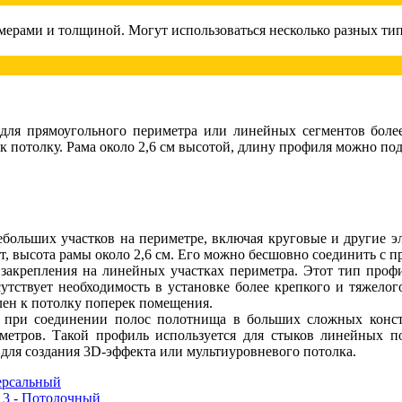
мерами и толщиной. Могут использоваться несколько разных ти
для прямоугольного периметра или линейных сегментов боле
 к потолку. Рама около 2,6 см высотой, длину профиля можно по
больших участков на периметре, включая круговые и другие э
ут, высота рамы около 2,6 см. Его можно бесшовно соединить с
закрепления на линейных участках периметра. Этот тип профи
утствует необходимость в установке более крепкого и тяжелог
лен к потолку поперек помещения.
при соединении полос полотнища в больших сложных констру
метров. Такой профиль используется для стыков линейных по
 для создания 3D-эффекта или мультиуровневого потолка.