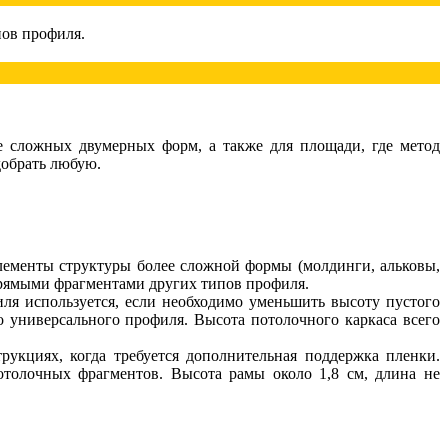
пов профиля.
е сложных двумерных форм, а также для площади, где метод
добрать любую.
лементы структуры более сложной формы (молдинги, альковы,
 прямыми фрагментами других типов профиля.
ля используется, если необходимо уменьшить высоту пустого
о универсального профиля. Высота потолочного каркаса всего
кциях, когда требуется дополнительная поддержка пленки.
толочных фрагментов. Высота рамы около 1,8 см, длина не