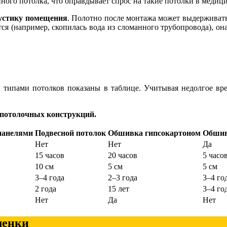
ного потолка, что оправдывает спрос на такие потолки в медиц
кустику помещения
. Полотно после монтажа может выдерживать 
ся (например, скопилась вода из сломанного трубопровода), он
типами потолков показаны в таблице. Учитывая недолгое вре
 потолочных конструкций.
панелями
Подвесной потолок
Обшивка гипсокартоном
Обшив
Нет
Нет
Да
15 часов
20 часов
5 часо
10 см
5 см
5 см
3–4 года
2–3 года
3–4 го
2 года
15 лет
3–4 го
Нет
Да
Нет
ленки