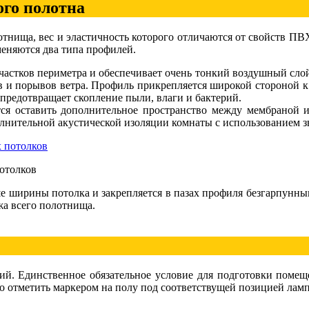
ого полотна
тнища, вес и эластичность которого отличаются от свойств ПВХ
меняются два типа профилей.
астков периметра и обеспечивает очень тонкий воздушный слой
ов и порывов ветра. Профиль прикрепляется широкой стороной 
 предотвращает скопление пыли, влаги и бактерий.
тся оставить дополнительное пространство между мембраной 
лнительной акустической изоляции комнаты с использованием 
отолков
ьше ширины потолка и закрепляется в пазах профиля безгарпунн
жа всего полотнища.
лий. Единственное обязательное условие для подготовки поме
о отметить маркером на полу под соответствущей позицией ламп