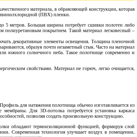
качественного материала, в обрамляющей конструкции, которая
ливинилхлоридной (ПВХ) пленки.
о 5 метров. Б
о
льшая ширина потребует сшивки полотен либо
ным полиуретановым покрытием. Такой материал легковесный –
ючать декоративные элементы освещения. Толщина пленочной
вариваются, образуя почти незаметный стык. Часто на материал
 или южного солнечного неба. Такое полотнище современно и
ргическим свойствами. Материал не горюч, легко очищается,
 Профиль для натяжения полотнища обычно изготавливается из
 мембраны. Для 3D-потолка потребуется установка каркаса
особностей, позволяя создать произвольную конструкцию.
олки обладают термоизоляционной функцией, формируя слой
нии. Современная технология улучшает воздух в помещении,