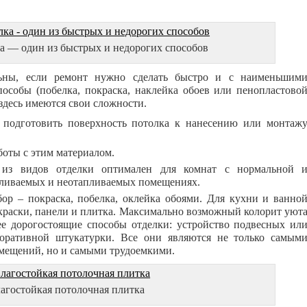
а — один из быстрых и недорогих способов
ьны, если ремонт нужно сделать быстро и с наименьшим
особы (побелка, покраска, наклейка обоев или пенопластово
здесь имеются свои сложности.
 подготовить поверхность потолка к нанесению или монтаж
боты с этим материалом.
 из видов отделки оптимален для комнат с нормальной 
ливаемых и неотапливаемых помещениях.
ор – покраска, побелка, оклейка обоями. Для кухни и ванно
краски, панели и плитка. Максимально возможный колорит уют
ее дорогостоящие способы отделки: устройство подвесных ил
коративной штукатурки. Все они являются не только самым
мещений, но и самыми трудоемкими.
агостойкая потолочная плитка