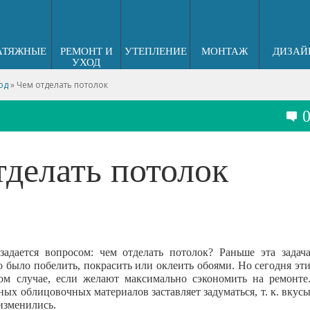
АТЯЖНЫЕ
РЕМОНТ И
УТЕПЛЕНИЕ
МОНТАЖ
ДИЗАЙ
УХОД
од
»
Чем отделать потолок
тделать потолок
адается вопросом: чем отделать потолок? Раньше эта задач
 было побелить, покрасить или оклеить обоями. Но сегодня эт
ом случае, если желают максимально сэкономить на ремонте
х облицовочных материалов заставляет задуматься, т. к. вкус
изменились.