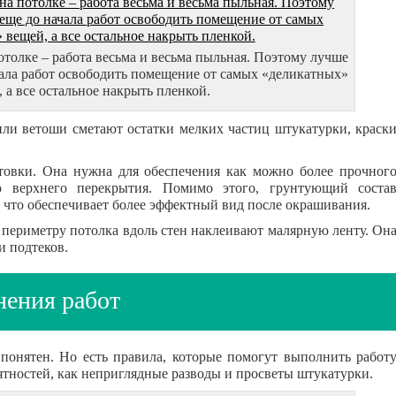
отолке – работа весьма и весьма пыльная. Поэтому лучше
чала работ освободить помещение от самых «деликатных»
 а все остальное накрыть пленкой.
и ветоши сметают остатки мелких частиц штукатурки, краск
овки. Она нужна для обеспечения как можно более прочног
ю верхнего перекрытия. Помимо этого, грунтующий соста
 что обеспечивает более эффектный вид после окрашивания.
периметру потолка вдоль стен наклеивают малярную ленту. Он
и подтеков.
нения работ
понятен. Но есть правила, которые помогут выполнить работ
ятностей, как неприглядные разводы и просветы штукатурки.