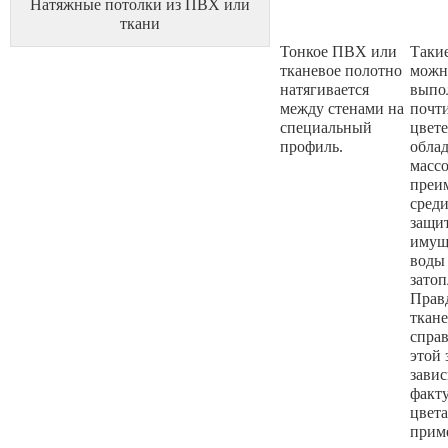
Натяжные потолки из ПВХ или
ткани
Тонкое ПВХ или
Таки
тканевое полотно
можн
натягивается
выпо
между стенами на
почт
специальный
цвете
профиль.
обла
масс
преи
среди
защи
имущ
воды 
затоп
Прав
ткан
справ
этой 
завис
факт
цвета
прим