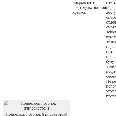
покрывается
самы
водоэмульсионной
недор
краской.
дост
спос
отдел
смот
дешев
комн
холод
недо
пото
пове
будут
заме
под 
слоем
Не р
испол
этот 
гости
Подвесной потолок (гипсокартон)