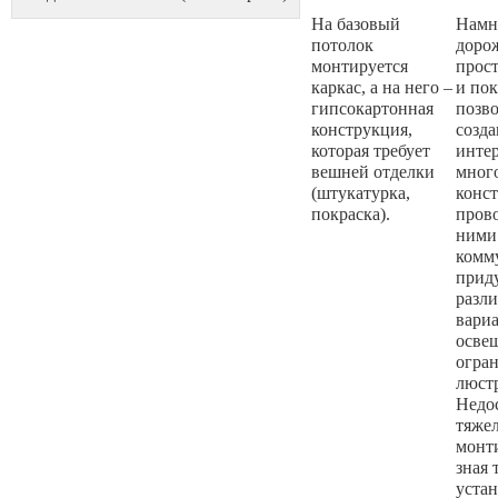
На базовый
Намн
потолок
дорож
монтируется
прост
каркас, а на него –
и пок
гипсокартонная
позво
конструкция,
созда
которая требует
инте
вешней отделки
мног
(штукатурка,
конс
покраска).
пров
ними
комм
прид
разл
вари
освещ
огра
люст
Недо
тяже
монти
зная 
устан