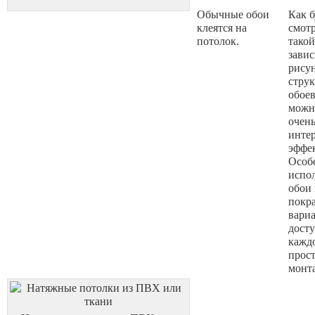
Обычные обои
Как б
клеятся на
смотр
потолок.
такой
завис
рису
стру
обоев
можн
очен
инте
эффек
Особ
испол
обои
покра
вариа
дост
кажд
прост
монт