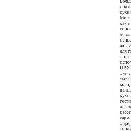
Боль
подхо
кухн
Монт
как и
гипсо
дово
непро
же ле
для г
стоит
испол
ПВХ 
они с
смотр
корид
ванно
кухне
гости
дере
кассе
гармо
опре
типа