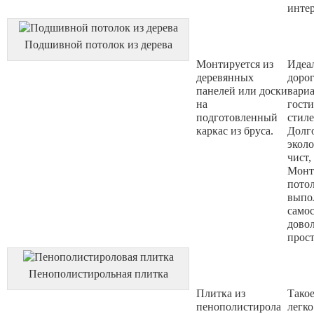
интер
Подшивной потолок из дерева
Монтируется из
Идеа
деревянных
доро
панелей или доски
вариа
на
гости
подготовленный
стиле
каркас из бруса.
Долг
экол
чист,
Монт
пото
выпо
само
дово
прост
Пенополистирольная плитка
Плитка из
Тако
пенополистирола
легко