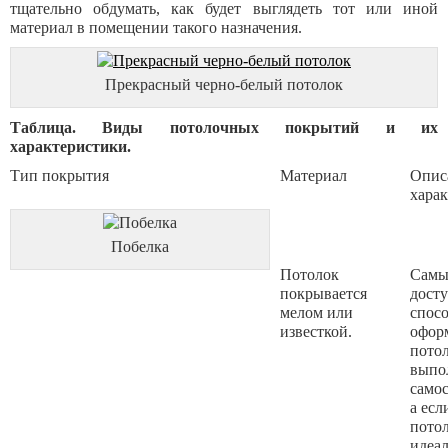
тщательно обдумать, как будет выглядеть тот или иной
материал в помещении такого назначения.
Прекрасный черно-белый потолок
Таблица. Виды потолочных покрытий и их
характеристики.
Тип покрытия
Материал
Опис
хара
Побелка
Потолок
Самы
покрывается
дост
мелом или
спос
известкой.
офор
потол
выпо
самос
а есл
пото
идеа