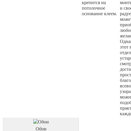
крепится на
монти
потолочное
и сво
основание клеем.
радуе
може
прио
любо
жела
Одна
этот 
отде
устар
смот
дост
прост
благо
всев
узора
можн
подо
прак
кажд
Обои