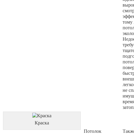
выров
смотр
эффе
тому 
пото
эколо
Недо
требу
тщат
подг
пото
пове
быстр
внеш
легко
не сп
имущ
врем
затоп
Краска
Потолок
Такж