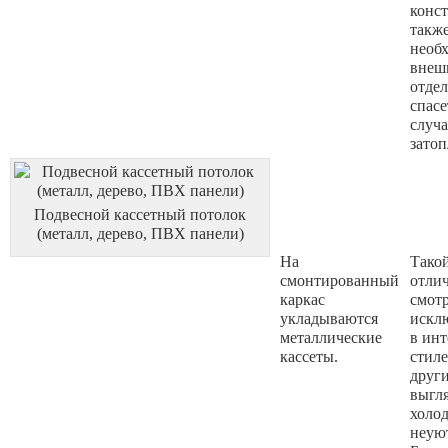
конст
такж
необ
внеш
отдел
спасе
случа
затоп
Подвесной кассетный потолок
(металл, дерево, ПВХ панели)
На
Тако
смонтированный
отли
каркас
смот
укладываются
искл
металлические
в инт
кассеты.
стиле
други
выгл
холо
неую