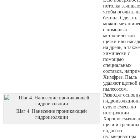
потолка зачищаю
чтобы оголить п
бетона. Сделать 
можно механиче
с помощью
металлической
щетки или насад
на дрель, а также
химически с
помощью
специальных
составов, наприм
Химфрез. Пыль
удаляют щеткой 
пылесосом.
Разводят основн
гидроизоляцион
сухую смесь по
Шаг 4. Нанесение проникающей
инструкции.
гидроизоляции
Хорошо смачива
щели и трещины
водой из
пульверизатора