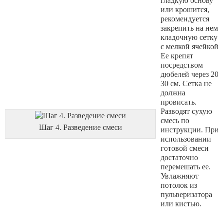
гладкую основу
или крошится,
рекомендуется
закрепить на нем
кладочную сетку
с мелкой ячейкой
Ее крепят
посредством
дюбелей через 20
30 см. Сетка не
должна
провисать.
Разводят сухую
смесь по
Шаг 4. Разведение смеси
инструкции. Пр
использовании
готовой смеси
достаточно
перемешать ее.
Увлажняют
потолок из
пульверизатора
или кистью.